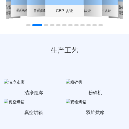
药产品批准文号-磺
日本塞来昔布原药
药品GMP证书
REACH 认证
兽药GMP证书
TGA认证
CEP 认证
登录原簿登录证
胺喹噁啉钠
生产工艺
洁净走廊
粉碎机
真空烘箱
双锥烘箱