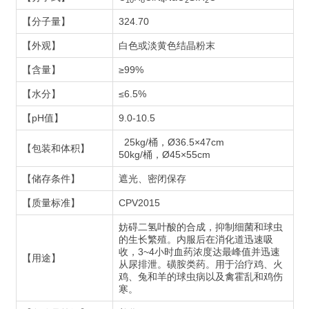
10
8
4
2
2
【分子量】
324.70
【外观】
白色或淡黄色结晶粉末
【含量】
≥99%
【水分】
≤6.5%
【pH值】
9.0-10.5
25kg/桶，Ø36.5×47cm
【包装和体积】
50kg/桶，Ø45×55cm
【储存条件】
遮光、密闭保存
【质量标准】
CPV2015
妨碍二氢叶酸的合成，抑制细菌和球虫
的生长繁殖。内服后在消化道迅速吸
收，3~4小时血药浓度达最峰值并迅速
【用途】
从尿排泄。磺胺类药。用于治疗鸡、火
鸡、兔和羊的球虫病以及禽霍乱和鸡伤
寒。